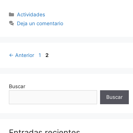
Categorías
Actividades
Deja un comentario
Navegación
Página
Página
←
Anterior
1
2
de
entradas
Buscar
Buscar
Entradas recientes