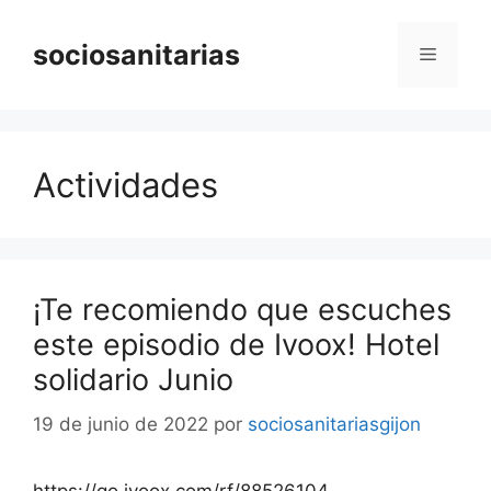
Saltar
al
sociosanitarias
Menú
contenido
Actividades
¡Te recomiendo que escuches
este episodio de Ivoox! Hotel
solidario Junio
19 de junio de 2022
por
sociosanitariasgijon
https://go.ivoox.com/rf/88526104