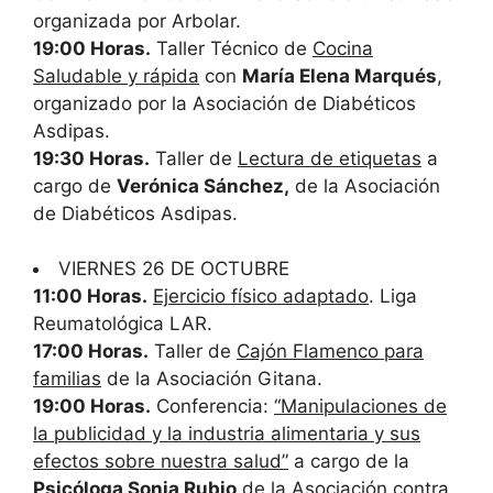
organizada por Arbolar.
19:00 Horas.
Taller Técnico de
Cocina
Saludable y rápida
con
María Elena Marqués
,
organizado por la Asociación de Diabéticos
Asdipas.
19:30 Horas.
Taller de
Lectura de etiquetas
a
cargo de
Verónica Sánchez,
de la Asociación
de Diabéticos Asdipas.
VIERNES 26 DE OCTUBRE
11:00 Horas.
Ejercicio físico adaptado
. Liga
Reumatológica LAR.
17:00 Horas.
Taller de
Cajón Flamenco para
familias
de la Asociación Gitana.
19:00 Horas.
Conferencia:
“Manipulaciones de
la publicidad y la industria alimentaria y sus
efectos sobre nuestra salud”
a cargo de la
Psicóloga Sonia Rubio
de la Asociación contra