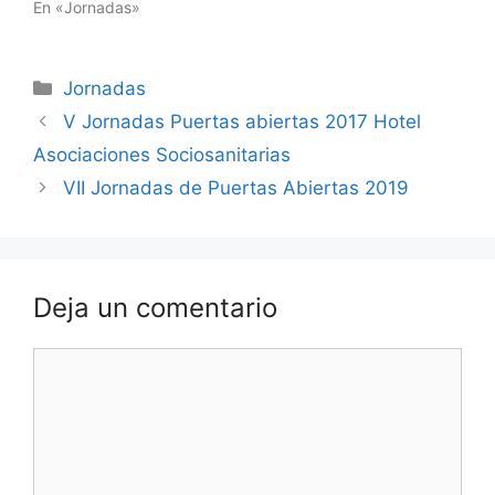
En «Jornadas»
Categorías
Jornadas
Navegación
V Jornadas Puertas abiertas 2017 Hotel
de
Asociaciones Sociosanitarias
entradas
VII Jornadas de Puertas Abiertas 2019
Deja un comentario
Comentario