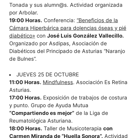
Tonada y sus alumn@s. Actividad organizada
por Arbolar.
19:00 Horas.
Conferencia:
“Beneficios de la
Cámara Hiperbárica para dolencias óseas y pié
diabético»
con
José Luis González Vallecillo.
Organizado por Asdipas, Asociación de
Diabéticos del Principado de Asturias “Naranjo
de Bulnes”.
JUEVES 25 DE OCTUBRE
11:00 Horas.
Mindfulness
. Asociación Es Retina
Asturias.
17:00 Horas.
Exposición de trabajos de costura
y punto. Grupo de Ayuda Mutua
“Compartiendo es mejor”
de la Liga de
Reumatológica Asturiana.
18:00 Horas.
Taller de Musicoterapia
con
Carmen Miranda de “Huella Sonora”.
Actividad