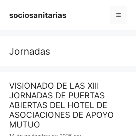
Saltar
al
sociosanitarias
Menú
contenido
Jornadas
VISIONADO DE LAS XIII
JORNADAS DE PUERTAS
ABIERTAS DEL HOTEL DE
ASOCIACIONES DE APOYO
MUTUO
14 de noviembre de 2025
por