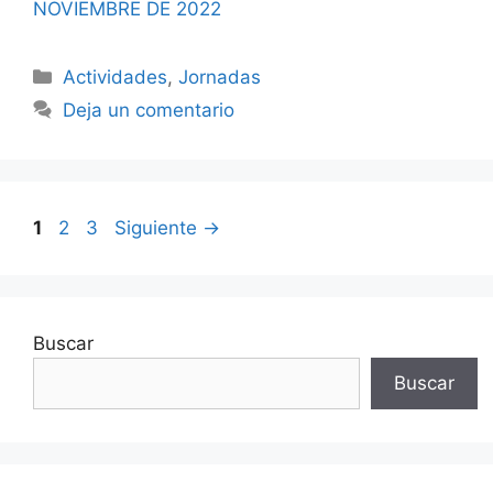
NOVIEMBRE DE 2022
Categorías
Actividades
,
Jornadas
Deja un comentario
Navegación
Página
Página
Página
1
2
3
Siguiente
→
de
entradas
Buscar
Buscar